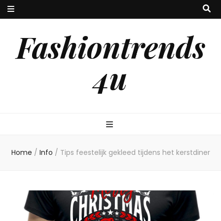
Fashiontrends
4u
Home
/
Info
/
Tips feestelijk gekleed tijdens het kerstdiner